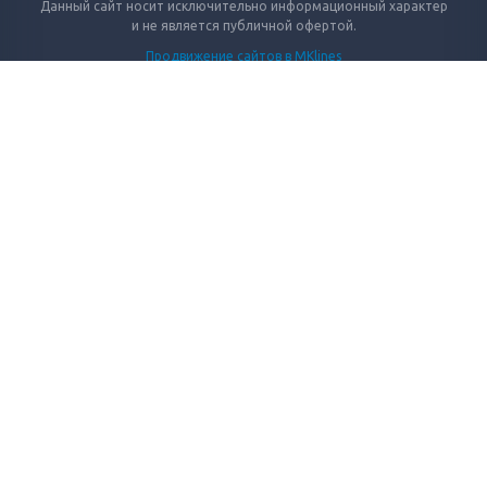
Данный сайт носит исключительно информационный характер
и не является публичной офертой.
Продвижение сайтов в MKlines
© 2026 СибШнур
каталог
сайтов
.Ru
No
folloW
КАТАЛОГ
АКЦИИ
ПРОИЗВОДСТВО
КОНТАКТЫ
Сибшнур
Телефон:
+7 (800) 775 29 70
Электронная почта:
mail@sibshnur.ru
Адрес:
Новосибирск
Первомайская 128