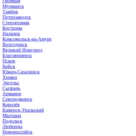
Грозный
Мурманск
Тамбов
Петрозаводск
Стерлитамак
Кострома
Нальчик
Комсомольск-на-Амуре
Волгодонск
Великий Новгород
Благовещенск
Псков
Бийск
Южно-Сахалинск
Химки
Энгельс
Сызрань
Армавир
Северодвинск
Королёв
Каменск-Уральский
Мытищи
Подольск
Люберцы
Новороссийск