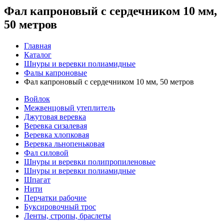
Фал капроновый с сердечником 10 мм,
50 метров
Главная
Каталог
Шнуры и веревки полиамидные
Фалы капроновые
Фал капроновый с сердечником 10 мм, 50 метров
Войлок
Межвенцовый утеплитель
Джутовая веревка
Веревка сизалевая
Веревка хлопковая
Веревка льнопеньковая
Фал силовой
Шнуры и веревки полипропиленовые
Шнуры и веревки полиамидные
Шпагат
Нити
Перчатки рабочие
Буксировочный трос
Ленты, стропы, браслеты