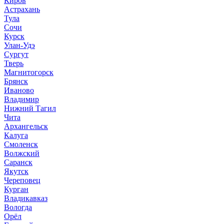
Киров
Астрахань
Тула
Сочи
Курск
Улан-Удэ
Сургут
Тверь
Магнитогорск
Брянск
Иваново
Владимир
Нижний Тагил
Чита
Архангельск
Калуга
Смоленск
Волжский
Саранск
Якутск
Череповец
Курган
Владикавказ
Вологда
Орёл