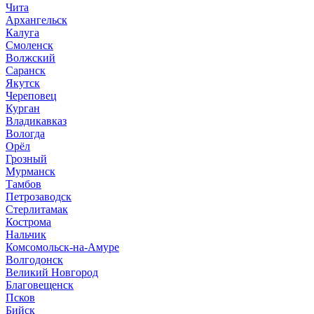
Чита
Архангельск
Калуга
Смоленск
Волжский
Саранск
Якутск
Череповец
Курган
Владикавказ
Вологда
Орёл
Грозный
Мурманск
Тамбов
Петрозаводск
Стерлитамак
Кострома
Нальчик
Комсомольск-на-Амуре
Волгодонск
Великий Новгород
Благовещенск
Псков
Бийск