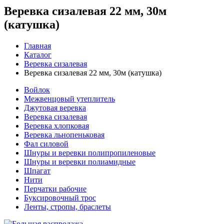
Веревка сизалевая 22 мм, 30м
(катушка)
Главная
Каталог
Веревка сизалевая
Веревка сизалевая 22 мм, 30м (катушка)
Войлок
Межвенцовый утеплитель
Джутовая веревка
Веревка сизалевая
Веревка хлопковая
Веревка льнопеньковая
Фал силовой
Шнуры и веревки полипропиленовые
Шнуры и веревки полиамидные
Шпагат
Нити
Перчатки рабочие
Буксировочный трос
Ленты, стропы, браслеты