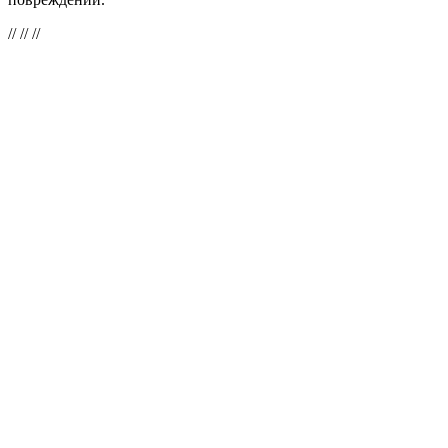
//
// //