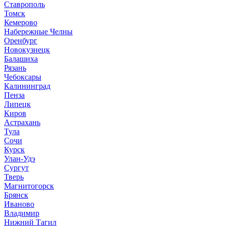
Ставрополь
Томск
Кемерово
Набережные Челны
Оренбург
Новокузнецк
Балашиха
Рязань
Чебоксары
Калининград
Пенза
Липецк
Киров
Астрахань
Тула
Сочи
Курск
Улан-Удэ
Сургут
Тверь
Магнитогорск
Брянск
Иваново
Владимир
Нижний Тагил