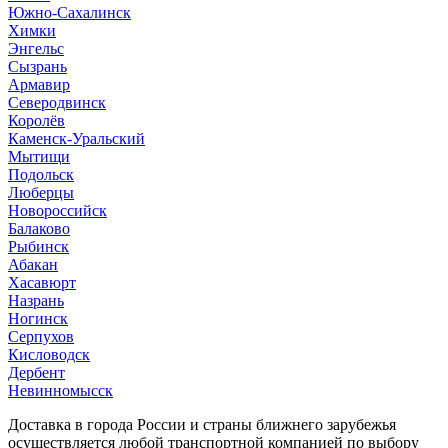
Южно-Сахалинск
Химки
Энгельс
Сызрань
Армавир
Северодвинск
Королёв
Каменск-Уральский
Мытищи
Подольск
Люберцы
Новороссийск
Балаково
Рыбинск
Абакан
Хасавюрт
Назрань
Ногинск
Серпухов
Кисловодск
Дербент
Невинномысск
Доставка в города России и страны ближнего зарубежья
осуществляется любой транспортной компанией по выбору