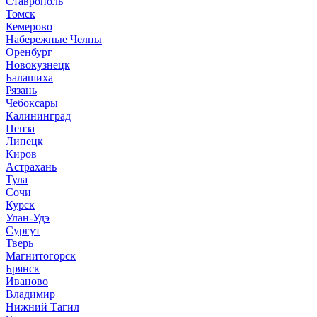
Ставрополь
Томск
Кемерово
Набережные Челны
Оренбург
Новокузнецк
Балашиха
Рязань
Чебоксары
Калининград
Пенза
Липецк
Киров
Астрахань
Тула
Сочи
Курск
Улан-Удэ
Сургут
Тверь
Магнитогорск
Брянск
Иваново
Владимир
Нижний Тагил