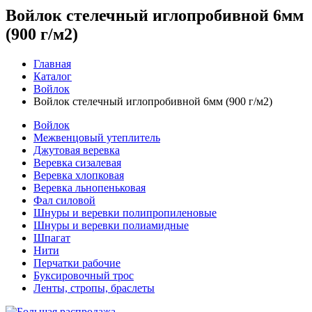
Войлок стелечный иглопробивной 6мм
(900 г/м2)
Главная
Каталог
Войлок
Войлок стелечный иглопробивной 6мм (900 г/м2)
Войлок
Межвенцовый утеплитель
Джутовая веревка
Веревка сизалевая
Веревка хлопковая
Веревка льнопеньковая
Фал силовой
Шнуры и веревки полипропиленовые
Шнуры и веревки полиамидные
Шпагат
Нити
Перчатки рабочие
Буксировочный трос
Ленты, стропы, браслеты