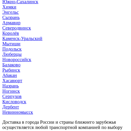
Южно-Сахалинск
Химки
Энгельс
Сызрань
Армавир
Северодвинск
Королёв
Каменск-Уральский
Мытищи
Подольск
Люберцы
Новороссийск
Балаково
Рыбинск
Абакан
Хасавюрт
Назрань
Ногинск
Серпухов
Кисловодск
Дербент
Невинномысск
Доставка в города России и страны ближнего зарубежья
осуществляется любой транспортной компанией по выбору