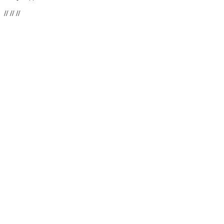
//
// //