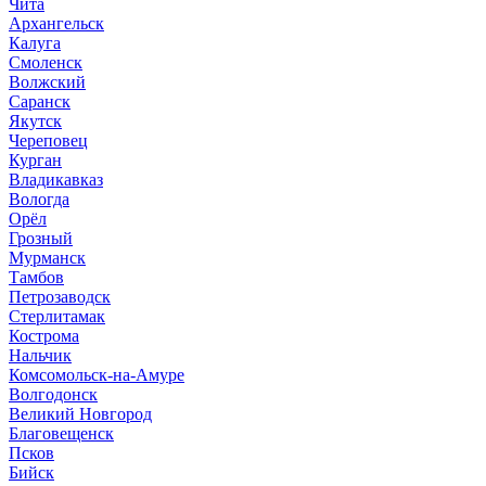
Чита
Архангельск
Калуга
Смоленск
Волжский
Саранск
Якутск
Череповец
Курган
Владикавказ
Вологда
Орёл
Грозный
Мурманск
Тамбов
Петрозаводск
Стерлитамак
Кострома
Нальчик
Комсомольск-на-Амуре
Волгодонск
Великий Новгород
Благовещенск
Псков
Бийск