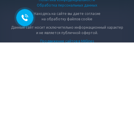
Обработка персональных данных
Находясь на сайте вы даете согласие
на обработку файлов cookie
Данный сайт носит исключительно информационный характер
и не является публичной офертой.
Продвижение сайтов в MKlines
© 2026 СибШнур
каталог
сайтов
.Ru
No
folloW
КАТАЛОГ
АКЦИИ
ПРОИЗВОДСТВО
КОНТАКТЫ
Сибшнур
Телефон:
+7 (800) 775 29 70
Электронная почта: